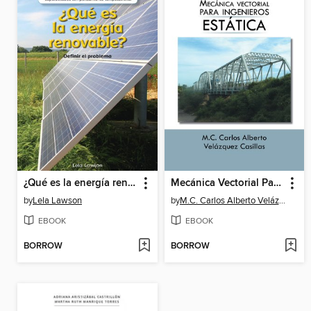
¿Qué es la energía renovable?: Definir el problema (What Is Clean Energy? Defining the Problem)
Mecánica Vectorial Para Ingenieros (Estática)
by
Lela Lawson
by
M.C. Carlos Alberto Velázquez Casillas
EBOOK
EBOOK
BORROW
BORROW