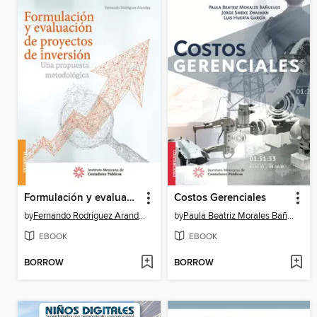
Formulación y evaluación de proyectos de inversión.
Costos Gerenciales
by
Fernando Rodríguez Aranday
by
Paula Beatriz Morales Bañuelos
EBOOK
EBOOK
BORROW
BORROW