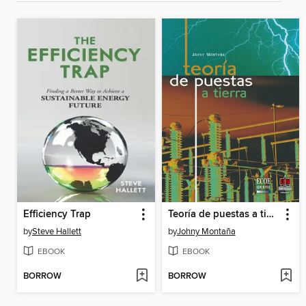
Efficiency Trap
Teoría de puestas a tierra
by
Steve Hallett
by
Johny Montaña
EBOOK
EBOOK
BORROW
BORROW