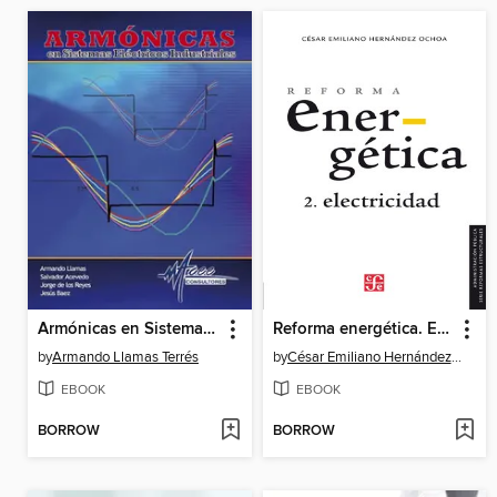
Armónicas en Sistemas Eléctricos Industriales
Reforma energética. Electricidad
by
Armando Llamas Terrés
by
César Emiliano Hernández Ochoa
EBOOK
EBOOK
BORROW
BORROW